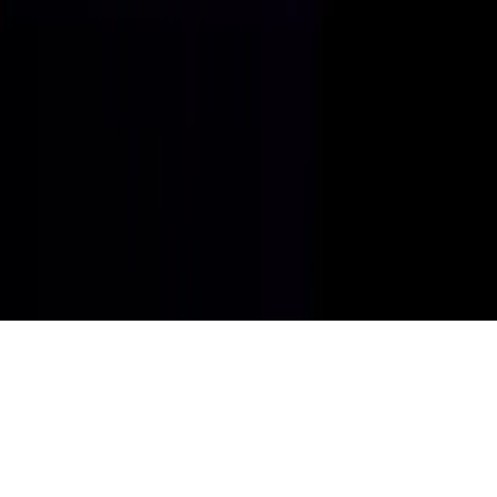
JDK для экспериментов и некоммерческих проектов
ЛК разработчика
Получить JDK