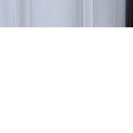
JDK для экспериментов и некоммерческих проектов
ЛК разработчика
Получить JDK
Продукты
Ресурсы
Центр загрузки
Партнёры
О нас
Войти