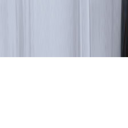
JDK для экспериментов и некоммерческих проектов
ЛК разработчика
Получить JDK
Продукты
Ресурсы
Центр загрузки