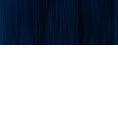
JDK для экспериментов и некоммерческих проектов
ЛК разработчика
Получить JDK
Продукты
Ресурсы
Центр загрузки
Партнёры